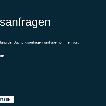
TICKETS
sanfragen
klung der Buchungsanfragen wird übernommen von:
TICKETS
rth
g
TICKETS
TICKETS
OTSEN