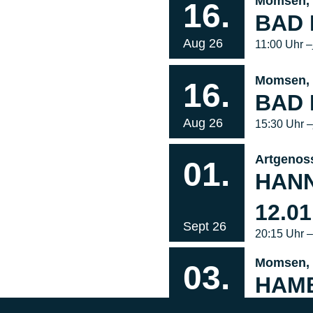
Momsen, 
16.
BAD
Aug 26
11:00 Uhr –
Momsen, 
16.
BAD
Aug 26
15:30
Uhr –
Artgenos
01.
HAN
12.01
Sept 26
20:15 Uhr 
Momsen, 
03.
HAM
Sept 26
20:00 Uhr 