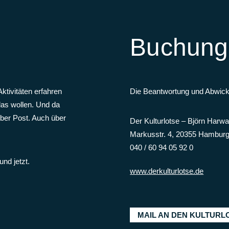
Tiere, Sensationen
STENBEK
Buchung
–
Gemeinschaftsschule
Tiere, Sensationen
UNSCHWEIG
ktivitäten erfahren
Die Beantwortung und Abwic
das wollen. Und da
–
Kultur im Zelt»
 über Post. Auch über
Der Kulturlotse – Björn Harwa
Markusstr. 4, 20355 Hambur
 Plattdüütsch Gala
040 / 60 94 05 92 0
NEVERDINGEN
nd jetzt.
–
Grundschule am Pietzmoor»
www.derkulturlotse.de
Tiere, Sensationen
SENDORF
MAIL AN DEN KULTURL
–
Amt Hohe Elbgeest»