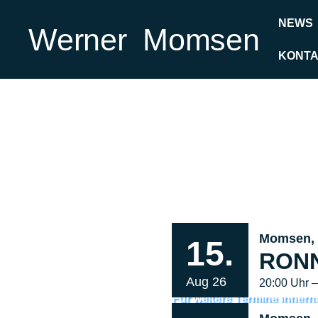
Inhalt
Zum
springen
NEWS
Inhalt
Werner Momsen
springen
KONT
Termine
Momsen, 
15.
RON
Aug 26
20:00
Uhr 
Für weitere Termine innerh