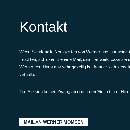
Momsen, 
19.
HAL
Kontakt
Sept 26
20:00 Uhr 
Momsen, 
20.
BRA
Wenn Sie aktuelle Neuigkeiten von Werner und ihm seine A
möchten, schicken Sie eine Mail, damit er weiß, dass sie 
Sept 26
17:00 Uhr 
Werner von Haus aus sehr gesellig ist, freut er sich stets
virtuelle.
De Kleene
22.
SCH
Tun Sie sich keinen Zwang an und reden Sie mit ihm. Hier u
Sept 26
20:00 Uhr 
Momsen, 
25.
DAS
MAIL AN WERNER MOMSEN
Sept 26
20:00 Uhr 