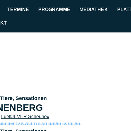
TERMINE
PROGRAMME
MEDIATHEK
PLAT
AKT
Tiere, Sensationen
NENBERG
–
LuettJEVER Scheune»
alb der Auswahl nach unten scrollen.