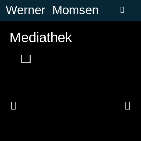
Inhalt
Zum
Werner Momsen
springen
Inhalt
springen
Mediathek
Abspielen